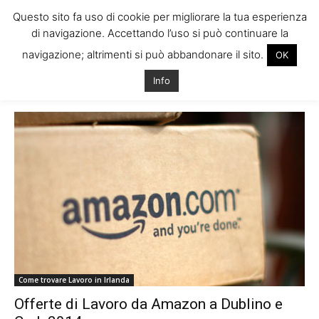
Questo sito fa uso di cookie per migliorare la tua esperienza
di navigazione. Accettando l’uso si può continuare la
navigazione; altrimenti si può abbandonare il sito.
OK
Home
Tags
Amazon 2014 lavoro
Info
Tag: amazon 2014 lavoro
Come trovare Lavoro in Irlanda
Offerte di Lavoro da Amazon a Dublino e