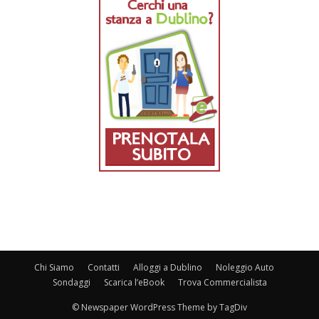
Chi Siamo
Contatti
Alloggi a Dublino
Noleggio Auto
Sondaggi
Scarica l’eBook
Trova Commercialista
© Newspaper WordPress Theme by TagDiv