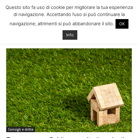
Questo sito fa uso di cookie per migliorare la tua esperienza
di navigazione. Accettando l’uso si può continuare la
navigazione; altrimenti si può abbandonare il sito.
OK
Home
Vivere in Irlanda
Info Utili
Page 2
Info
Info Utili
Consigli e dritte