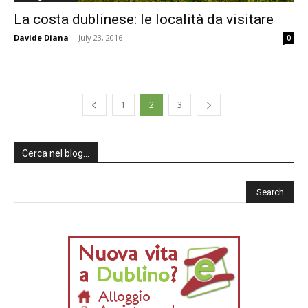
La costa dublinese: le località da visitare
Davide Diana
-
July 23, 2016
0
1
2
3
Cerca nel blog…